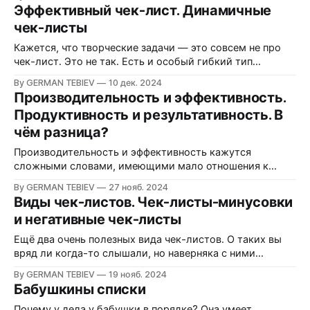
Эффективный чек-лист. Динамичные
чек-листы
Кажется, что творческие задачи — это совсем не про
чек-лист. Это не так. Есть и особый гибкий тип
контрольных списков, способный принести пользу.
By GERMAN TEBIEV
10 дек. 2024
Производительность и эффективность.
Продуктивность и результативность. В
чём разница?
Производительность и эффективность кажутся
сложными словами, имеющими мало отношения к
повседневной жизни. Это очень далеко от истины.
By GERMAN TEBIEV
27 нояб. 2024
Разберёмся в определениях и примерах.
Виды чек-листов. Чек-листы-минусовки
и негативные чек-листы
Ещё два очень полезных вида чек-листов. О таких вы
вряд ли когда-то слышали, но наверняка с ними
сталкивались.
By GERMAN TEBIEV
19 нояб. 2024
Бабушкины списки
Почему у дела у бабушки в порядке? Она умеет