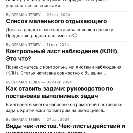
управляться со списками.
By GERMAN TEBIEV
22 окт. 2024
Список маленького отдыхающего
Дочь на радость папе составила список в поездку.
Предлагаю радоваться вместе!🙂
By GERMAN TEBIEV
11 окт. 2024
Контрольный лист наблюдения (КЛН).
Это что?
Познакомьтесь с контрольными листами наблюдения
(КЛН). Статья написана совместно с бывшим
директором по стандартам «Додо Пиццы»
By GERMAN TEBIEV
03 сент. 2024
Александром Касьяновым.
Как ставить задачи: руководство по
постановке выполнимых задач
В интернете многое написано о грамотной постановке
задач. Критически посмотрим на имеющиеся
материалы и обсудим, как задачи вносят важный вклад
By GERMAN TEBIEV
27 авг. 2024
в личные и бизнес-процессы и предотвращают
Виды чек-листов. Чек-листы действий и
возникновение проблем в компании.