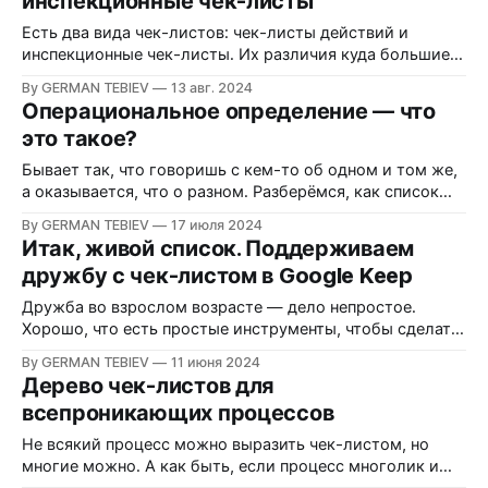
инспекционные чек-листы
Есть два вида чек-листов: чек-листы действий и
инспекционные чек-листы. Их различия куда большие,
чем стиль формулировки пунктов.
By GERMAN TEBIEV
13 авг. 2024
Операциональное определение — что
это такое?
Бывает так, что говоришь с кем-то об одном и том же,
а оказывается, что о разном. Разберёмся, как список
может помочь найти общий язык.
By GERMAN TEBIEV
17 июля 2024
Итак, живой список. Поддерживаем
дружбу с чек-листом в Google Keep
Дружба во взрослом возрасте — дело непростое.
Хорошо, что есть простые инструменты, чтобы сделать
её поддержание проще.
By GERMAN TEBIEV
11 июня 2024
Дерево чек-листов для
всепроникающих процессов
Не всякий процесс можно выразить чек-листом, но
многие можно. А как быть, если процесс многолик и
пронизывает всю организацию насквозь? В этом случае