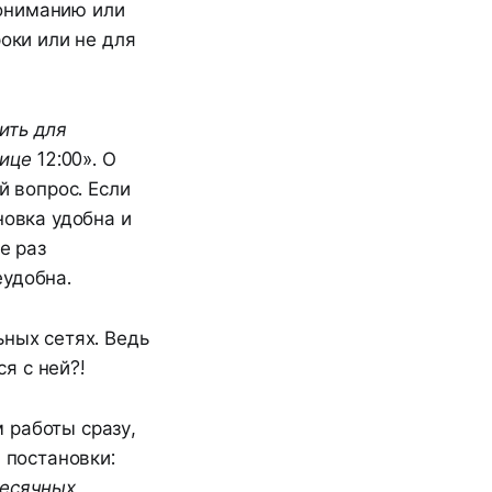
пониманию или
оки или не для
ить для
ице 12:00
». О
й вопрос. Если
новка удобна и
е раз
еудобна.
ьных сетях. Ведь
ся с ней?!
 работы сразу,
 постановки:
месячных