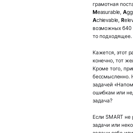
грамотная пост
M
easurable,
A
gg
A
chievable,
R
ele
возможных 640 
то подходящее.
Кажется, этот р
конечно, тот ж
Кроме того, пр
бессмысленно. Н
задачей «Напомн
ошибкам или не
задача?
Если SMART не 
задачи или неко