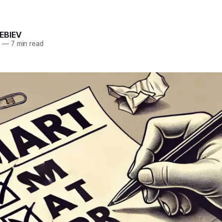
EBIEV
4
—
7 min read