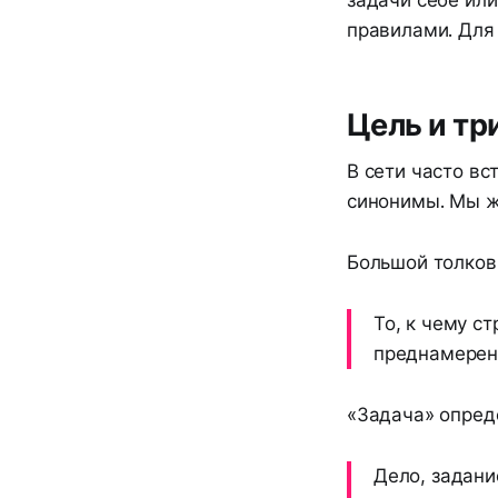
задачи себе или
правилами. Для 
Цель и тр
В сети часто вс
синонимы. Мы ж
Большой толковы
То, к чему ст
преднамерен
«Задача» опред
Дело, задани