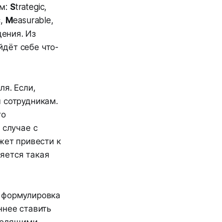
ям:
S
trategic,
c,
M
easurable,
дения. Из
дёт себе что-
я. Если,
 сотрудникам.
то
 случае с
жет привести к
яется такая
я формулировка
ннее ставить