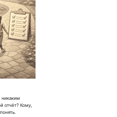
е никаким
ой отчёт? Кому,
понять.