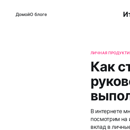
И
Домой
О блоге
ЛИЧНАЯ ПРОДУКТ
Как с
руков
выпол
В интернете м
посмотрим на 
вклад в личны