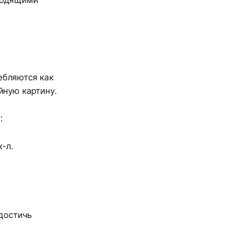
дходящими
ебляются как
ную картину.
:
-л.
 достичь