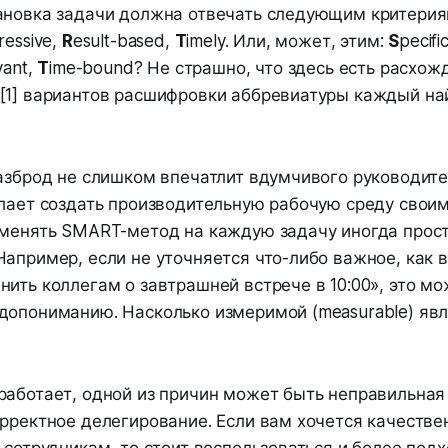
ановка задачи должна отвечать следующим критери
ressive,
R
esult-based,
T
imely. Или, может, этим:
S
pecifi
vant,
T
ime-bound? Не страшно, что здесь есть расхож
[1] вариантов расшифровки аббревиатуры каждый най
азброд не слишком впечатлит вдумчивого руководител
елает создать производительную рабочую среду своим
именять SMART-метод на каждую задачу иногда прос
апример, если не уточняется что-либо важное, как в
ить коллегам о завтрашней встрече в 10:00», это мо
допониманию. Насколько измеримой (measurable) явл
работает, одной из причин может быть неправильна
рректное делегирование. Если вам хочется качестве