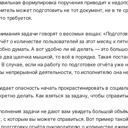
авильная формулировка поручения приводит к недо
итель может подготовить не тот документ, не в те ср
что требуется.
нимания задачи говорят о весомых вещах: «
Подготов
чёт о количестве пользователей за этот месяц к пятн
обно думать. А вот удобно ли её делать — это большо
в два щелчка мышкой, то всё в порядке. Такая поста
 В случае, если на работу по подготовке отчёта уже н
сы непрерывной деятельности, то исполнителю она н
идает опасность начать прокрастинировать в социал
кретно делать. Как взяться за задачу, чтобы справить
полнения задачи не дают вам увидеть большой объём
т, с которым вы можете справиться. Вот пример такой
а подготовку отчёта руководителю о количестве еже