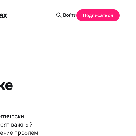
ах
Войти
Подписаться
ке
ритически
осят важный
вение проблем