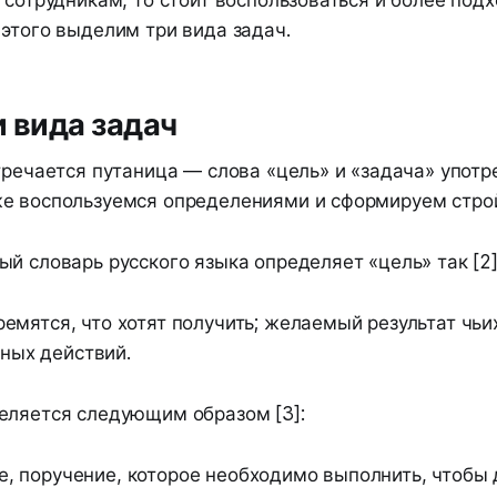
 сотрудникам, то стоит воспользоваться и более по
этого выделим три вида задач.
и вида задач
тречается путаница — слова «цель» и «задача» употр
е воспользуемся определениями и сформируем строй
й словарь русского языка определяет «цель» так [2]
ремятся, что хотят получить; желаемый результат чьих
ных действий.
еляется следующим образом [3]:
е, поручение, которое необходимо выполнить, чтобы