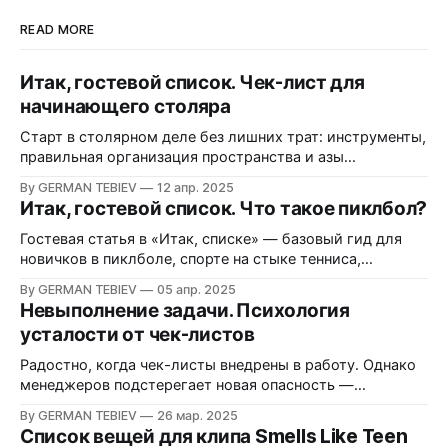
READ MORE
Итак, гостевой список. Чек-лист для
начинающего столяра
Старт в столярном деле без лишних трат: инструменты,
правильная организация пространства и азы
безопасной работы.
By GERMAN TEBIEV
12 апр. 2025
Итак, гостевой список. Что такое пиклбол?
Гостевая статья в «Итак, списке» — базовый гид для
новичков в пиклболе, спорте на стыке тенниса,
бадминтона и настольного тенниса.
By GERMAN TEBIEV
05 апр. 2025
Невыполнение задачи. Психология
усталости от чек-листов
Радостно, когда чек-листы внедрены в работу. Однако
менеджеров подстерегает новая опасность —
усталость от чек-листов. Что её вызывает и как с ней
By GERMAN TEBIEV
26 мар. 2025
справиться?
Список вещей для клипа Smells Like Teen