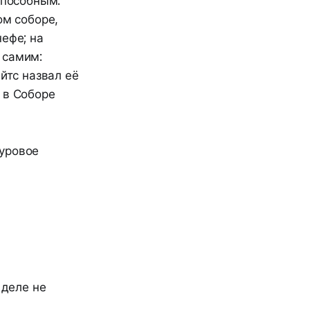
способным.
ом соборе,
ефе; на
 самим:
йтс назвал её
 в Соборе
суровое
 деле не