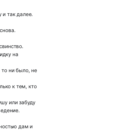
 и так далее.
снова.
свинство.
идку на
то ни было, не
ько к тем, кто
ушу или забуду
ведение.
нностью дам и