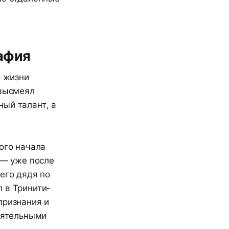
афия
о жизни
 высмеял
ый талант, а
ого начала
 — уже после
его дядя по
 в Тринити-
признания и
лиятельными