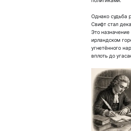
политиками.
Однако судьба 
Свифт стал дек
Это назначение 
ирландском гор
угнетённого на
вплоть до угаса