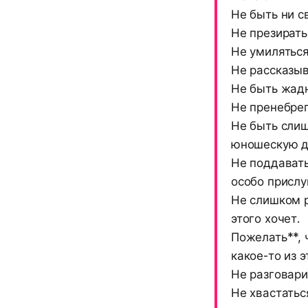
Не быть ни с
Не презирать
Не умилятьс
Не рассказыв
Не быть жад
Не пренебрег
Не быть слиш
юношескую ду
Не поддавать
особо прислу
Не слишком р
этого хочет.
Пожелать**, 
какое-то из 
Не разговари
Не хвастатьс