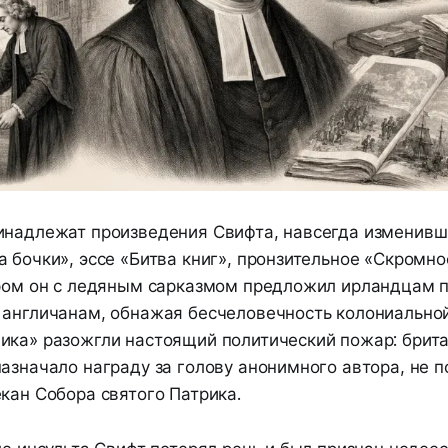
инадлежат произведения Свифта, навсегда изменивши
а бочки», эссе «Битва книг», пронзительное «Скромн
ором он с ледяным сарказмом предложил ирландцам 
 англичанам, обнажая бесчеловечность колониальной
ика» разожгли настоящий политический пожар: брит
азначало награду за голову анонимного автора, не п
кан Собора святого Патрика.