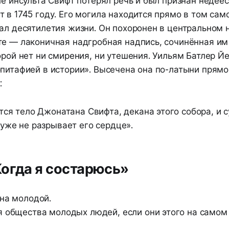
ле инсульта Свифт потерял речь и был признан недее
 в 1745 году. Его могила находится прямо в том сам
ал десятилетия жизни. Он похоронен в центральном н
те — лаконичная надгробная надпись, сочинённая им
орой нет ни смирения, ни утешения. Уильям Батлер Йе
эпитафией в истории». Высечена она по-латыни прямо
:
тся тело Джонатана Свифта, декана этого собора, и 
уже не разрывает его сердце».
огда я состарюсь»
на молодой.
 общества молодых людей, если они этого на самом