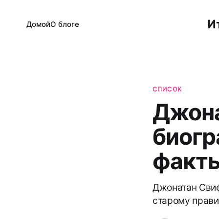
И
Домой
О блоге
СПИСОК
Джона
биогр
факт
Джонатан Свиф
старому правил