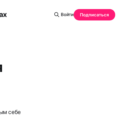
ах
Войти
Подписаться
я
ым себе