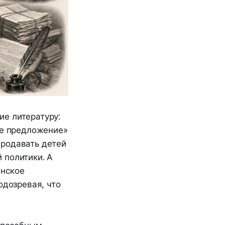
е литературу:
ое предложение»
продавать детей
 политики. А
анское
одозревая, что