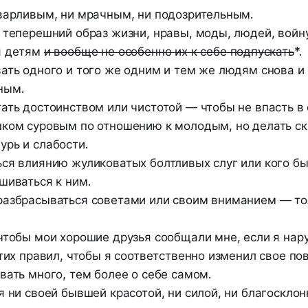
варливым, ни мрачным, ни подозрительным.
 теперешний образ жизни, нравы, моды, людей, войну
я детям
и вообще не особенно их к себе подпускать
*.
ать одного и того же одним и тем же людям снова и 
ным.
ать достоинством или чистотой — чтобы не впасть в 
ком суровым по отношению к молодым, но делать ск
рь и слабости.
ся влиянию жуликоватых болтливых слуг или кого бы 
шиваться к ним.
азбрасываться советами или своим вниманием — тол
чтобы мои хорошие друзья сообщали мне, если я нар
этих правил, чтобы я соответственно изменил свое по
вать много, тем более о себе самом.
я ни своей бывшей красотой, ни силой, ни благоскло