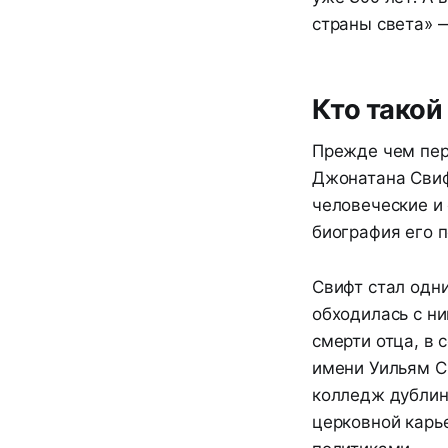
страны света» 
Кто такой
Прежде чем пере
Джонатана Свифт
человеческие и
биография его п
Свифт стал одни
обходилась с ни
смерти отца, в 
имени Уильям С
колледж дублин
церковной карье