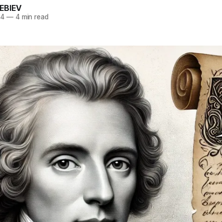
EBIEV
24
—
4 min read