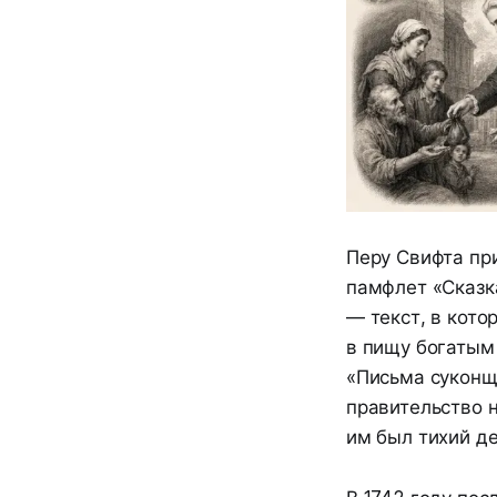
Перу Свифта пр
памфлет «Сказк
— текст, в кот
в пищу богатым
«Письма суконщ
правительство н
им был тихий де