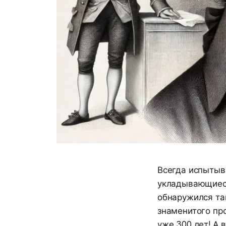
Всегда испытыв
укладывающиеся
обнаружился та
знаменитого про
уже 300 лет! А