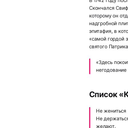
В 1742 году пос
Скончался Свифт
которому он отд
надгробной пли
эпитафия, в кот
«самой гордой 
святого Патрика
«Здесь покои
негодование 
Список «К
Не жениться 
Не держаться
желают.