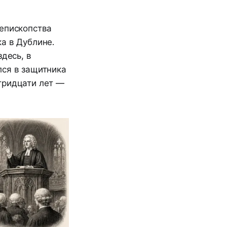
 епископства
а в Дублине.
десь, в
лся в защитника
тридцати лет —