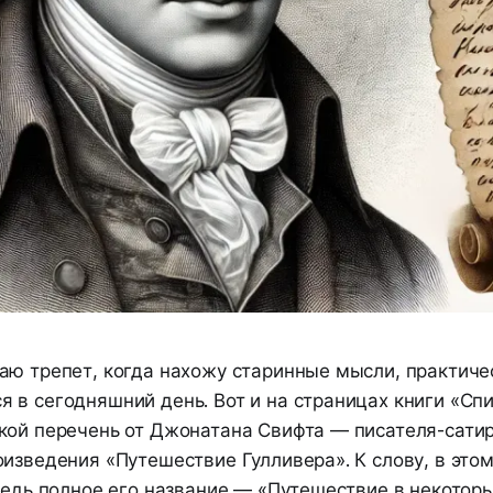
аю трепет, когда нахожу старинные мысли, практичес
 в сегодняшний день. Вот и на страницах книги «Спи
кой перечень от Джонатана Свифта — писателя-сатир
изведения «Путешествие Гулливера». К слову, в это
 ведь полное его название — «Путешествие в некотор