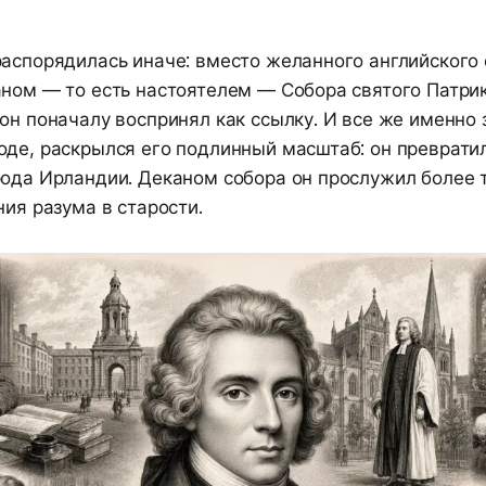
распорядилась иначе: вместо желанного английского
аном — то есть настоятелем — Собора святого Патрик
он поначалу воспринял как ссылку. И все же именно з
оде, раскрылся его подлинный масштаб: он преврати
рода Ирландии. Деканом собора он прослужил более 
ния разума в старости.