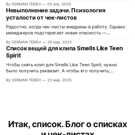
бадминтона и настольного тенниса.
By GERMAN TEBIEV
05 апр. 2025
Невыполнение задачи. Психология
усталости от чек-листов
Радостно, когда чек-листы внедрены в работу. Однако
менеджеров подстерегает новая опасность —
усталость от чек-листов. Что её вызывает и как с ней
By GERMAN TEBIEV
26 мар. 2025
справиться?
Список вещей для клипа Smells Like Teen
Spirit
Чтобы снять клип для Smells Like Teen Spirit, нужно
было получить реквизит. А чтобы его получить,
необходимо было составить список. Посмотрим на
By GERMAN TEBIEV
22 мар. 2025
него.
Итак, список. Блог о списках
и чек-листах